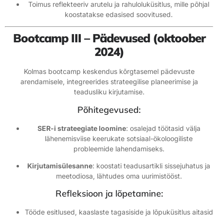
Toimus reflekteeriv arutelu ja rahuloluküsitlus, mille põhjal
koostatakse edasised soovitused.
Bootcamp III – Pädevused (oktoober
2024)
Kolmas bootcamp keskendus kõrgtasemel pädevuste
arendamisele, integreerides strateegilise planeerimise ja
teadusliku kirjutamise.
Põhitegevused:
SER-i strateegiate loomine
: osalejad töötasid välja
lähenemisviise keerukate sotsiaal-ökoloogiliste
probleemide lahendamiseks.
Kirjutamisülesanne
: koostati teadusartikli sissejuhatus ja
meetodiosa, lähtudes oma uurimistööst.
Refleksioon ja lõpetamine:
Tööde esitlused, kaaslaste tagasiside ja lõpuküsitlus aitasid