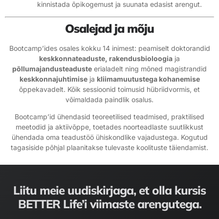
kinnistada õpikogemust ja suunata edasist arengut.
Osalejad ja mõju
Bootcamp’ides osales kokku 14 inimest: peamiselt doktorandid
keskkonnateaduste, rakendusbioloogia
ja
põllumajandusteaduste
erialadelt ning mõned magistrandid
keskkonnajuhtimise
ja
kliimamuutustega kohanemise
õppekavadelt. Kõik sessioonid toimusid hübriidvormis, et
võimaldada paindlik osalus.
Bootcamp’id ühendasid teoreetilised teadmised, praktilised
meetodid ja aktiivõppe, toetades noorteadlaste suutlikkust
ühendada oma teadustöö ühiskondlike vajadustega. Kogutud
tagasiside põhjal plaanitakse tulevaste koolituste täiendamist.
Liitu meie uudiskirjaga, et olla kursis
BETTER Life’i viimaste arengutega.