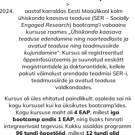
>
aastal korraldas Eesti Maaülikool kolm
ühiskonda kaasava teaduse (SER –
Socially
Engaged Research
) bootcamp’i vabaaine
kursuse raames
„Ühiskonda kaasava
teaduse edendamine ning noorteadlaste ja
avatud teaduse ning teadmussiirde
kujundamine“
. Kursus oli registreeritud
õppeinfosüsteemis ja suunatud eeskätt
magistrantidele ja doktorantidele, kellele
pakuti võimalust arendada teadmisi SER-i,
teadmussiirde ja avatud teaduse
valdkondades.
Kursus oli üles ehitatud paindlikult: osaleda sai nii
kogu kursusel kui ka üksikutes bootcamp’ides.
Kogu kursuse maht oli
4 EAP
, millest
iga
bootcamp andis 1 EAP
, ning lisaks hinnati
integreerivaid tegevusi. Kokku sisaldas programm
96 tundi õppetööd
, millest
12 tundi olid