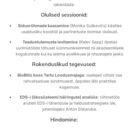
rakendada.
Olulised sessioonid:
Sidusrühmade kaasamine
(Monika Suškevičs) käsitles
usaldusliku koostöö ja partnerluste loomise olulisust.
Teadustulemuste levitamine
(Kalev Sepp) õpetas
uurimistööde tõhusat kommunikeerimist nii akadeemilisele
kogukonnale kui ka laiema avalikkuse ja otsustajate jaoks.
Rakenduslikud tegevused:
BioBlitz koos Tartu Loodusmajaga
: osalejad võtsid osa
rahvateaduse sündmusest, õppides läbi praktilise
kogemuse.
EDS-i (ökosüsteemi häiringute) analüüs
: rühmatöös
arutleti EDS-i tähenduse ja haldusstrateegiate üle,
juhendajaks Anton Shkaruba.
Hindamine: