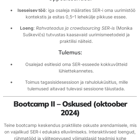
Iseseisev töö
: iga osaleja määratles SER-i oma uurimistöö
kontekstis ja esitas 0,5–1 lehekülje pikkuse essee.
Loeng
:
Rahvateadus ja crowdsourcing SER-is
(Monika
Suškevičs) tutvustas kaasavaid uurimismeetodeid ja
praktilisi näiteid.
Tulemus:
Osalejad esitlesid oma SER-esseede kokkuvõtteid
lühiettekannetes.
Toimus tagasisidesessioon ja rahuloluküsitlus, mille
tulemused aitavad tulevasi sessioone täiustada.
Bootcamp II – Oskused (oktoober
2024)
Teine bootcamp keskendus praktiliste oskuste arendamisele, mis
on vajalikud SER-i edukaks elluviimiseks. Interaktiivsed loengud,
rühmatööd ja välitegevused võimaldasid teadmisi kohe