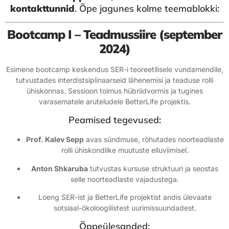
kontakttunnid
. Õpe jagunes kolme teemablokki:
Bootcamp I – Teadmussiire (september
2024)
Esimene bootcamp keskendus SER-i teoreetilisele vundamendile,
tutvustades interdistsiplinaarseid lähenemisi ja teaduse rolli
ühiskonnas. Sessioon toimus hübriidvormis ja tugines
varasematele aruteludele BetterLife projektis.
Peamised tegevused:
Prof. Kalev Sepp
avas sündmuse, rõhutades noorteadlaste
rolli ühiskondlike muutuste elluviimisel.
Anton Shkaruba
tutvustas kursuse struktuuri ja seostas
selle noorteadlaste vajadustega.
Loeng SER-ist ja BetterLife projektist andis ülevaate
sotsiaal-ökoloogilistest uurimissuundadest.
Õppeülesanded: